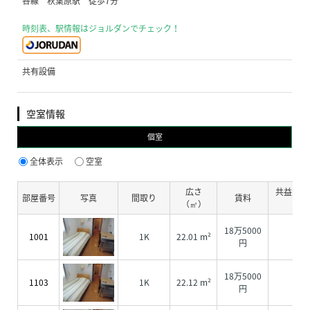
各線 秋葉原駅 徒歩7分
時刻表、駅情報はジョルダンでチェック！
共有設備
空室情報
個室
全体表示
空室
広さ
共益費・
部屋番号
写真
間取り
賃料
（㎡）
費
18万5000
1001
1K
22.01 m²
0円
円
18万5000
1103
1K
22.12 m²
0円
円