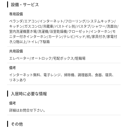
設備・サービス
専用設備
ベランダ/エアコン/インターネット/フローリング/システムキッチン/
キッチン/ガスコンロ/冷蔵庫/バストイレ別/バスタブ/シャワー/洗面台/
室内洗濯機置き場/洗濯機/浴室乾燥機/クローゼット/インターホン/モ
ニター付きインターホン/カーテン/テレビ/ベッド/机/家具付き/家電付
き/2階以上/トイレ/下駄箱
共用設備
エレベーター/オートロック/宅配ボックス/駐輪場
備考
インターネット無料、電子レンジ、掃除機、調理器具、食器、寝具、
リネンあり
入居時に必要な情報
備考
詳細はお問合せ下さい。
その他