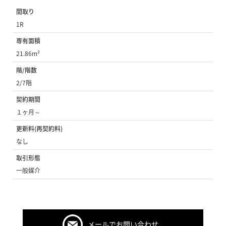
間取り
1R
専有面積
21.86m²
階/階数
2/7階
契約期間
１ヶ月～
更新料(再契約料)
なし
取引形態
一般媒介
メールでお問い合わせ