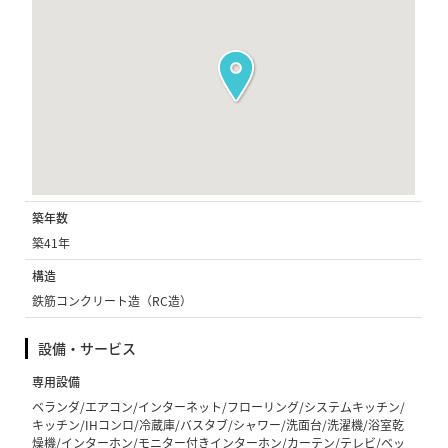
築年数
築41年
構造
鉄筋コンクリート造（RC造）
設備・サービス
専用設備
ベランダ/エアコン/インターネット/フローリング/システムキッチン/
キッチン/IHコンロ/冷蔵庫/バスタブ/シャワー/洗面台/洗濯機/浴室乾
燥機/インターホン/モニター付きインターホン/カーテン/テレビ/ベッ