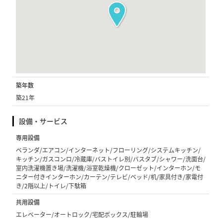
築年数
築21年
設備・サービス
専用設備
ベランダ/エアコン/インターネット/フローリング/システムキッチン/
キッチン/ガスコンロ/冷蔵庫/バストイレ別/バスタブ/シャワー/洗面台/
室内洗濯機置き場/洗濯機/浴室乾燥機/クローゼット/インターホン/モ
ニター付きインターホン/カーテン/テレビ/ベッド/机/家具付き/家電付
き/2階以上/トイレ/下駄箱
共用設備
エレベーター/オートロック/宅配ボックス/駐輪場