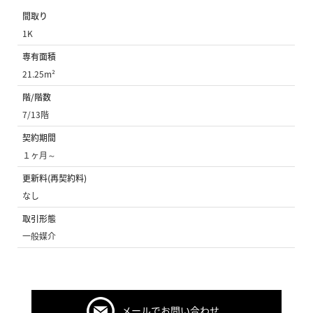
間取り
1K
専有面積
21.25m²
階/階数
7/13階
契約期間
１ヶ月～
更新料(再契約料)
なし
取引形態
一般媒介
メールでお問い合わせ