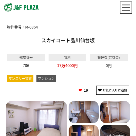
物件番号：
M-0364
スカイコート品川仙台坂
部屋番号
賃料
管理費(共益費)
706
17万4000円
0円
マンスリー賃貸
マンション
19