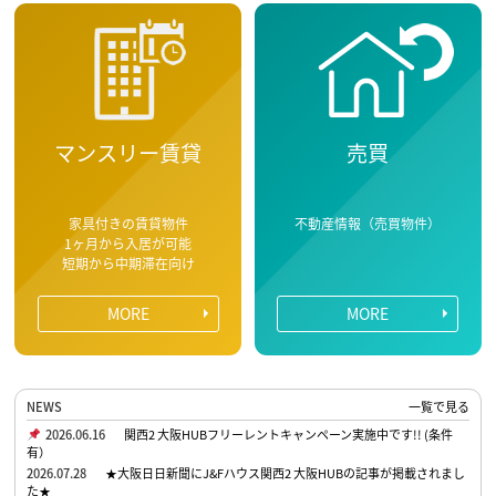
マンスリー賃貸
売買
家具付きの賃貸物件
不動産情報（売買物件）
1ヶ月から入居が可能
短期から中期滞在向け
MORE
MORE
NEWS
一覧で見る
2026.06.16
関西2 大阪HUBフリーレントキャンペーン実施中です!! (条件
有）
2026.07.28
★大阪日日新聞にJ&Fハウス関西2 大阪HUBの記事が掲載されまし
た★