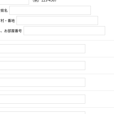
（例）123-4567
府県名
町村・番地
名、お部屋番号