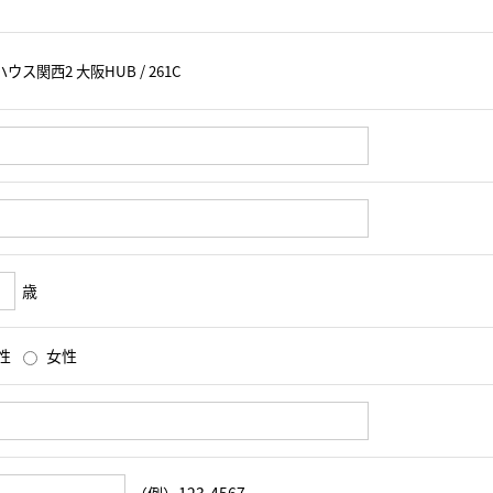
歳
性
女性