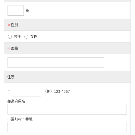
歳
※
性別
男性
女性
※
国籍
住所
〒
（例）123-4567
都道府県名
市区町村・番地