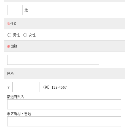
歳
※
性別
男性
女性
※
国籍
住所
〒
（例）123-4567
都道府県名
市区町村・番地