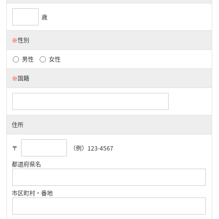
歳
※
性別
男性
女性
※
国籍
住所
〒
（例）123-4567
都道府県名
市区町村・番地