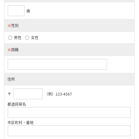
歳
※
性別
男性
女性
※
国籍
住所
〒
（例）123-4567
都道府県名
市区町村・番地