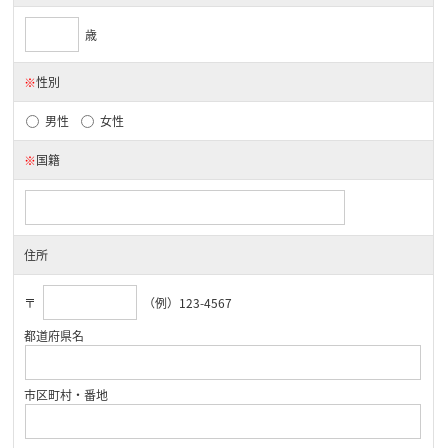
歳
※
性別
男性
女性
※
国籍
住所
〒
（例）123-4567
都道府県名
市区町村・番地