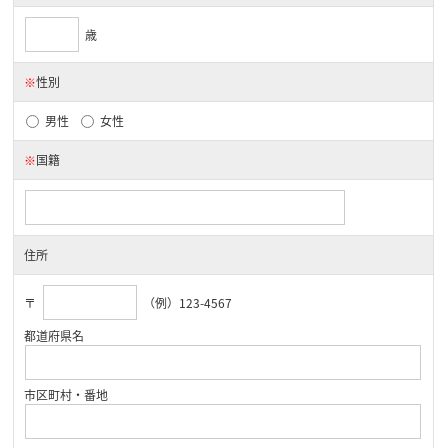
歳
※
性別
男性
女性
※
国籍
住所
〒
（例）123-4567
都道府県名
市区町村・番地